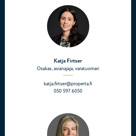
Katja Firtser
Osakas, asianajaja, varatuomari
katja.firtser@properta.fi
050 597 6050