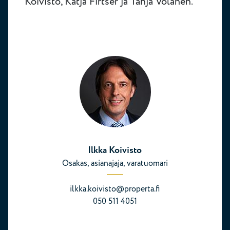
Koivisto, Katja Firtser ja Tanja Volanen.
Ilkka Koivisto
Osakas, asianajaja, varatuomari
ilkka.koivisto@properta.fi
050 511 4051