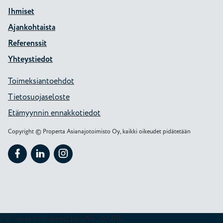
Ihmiset
Ajankohtaista
Referenssit
Yhteystiedot
Toimeksiantoehdot
Tietosuojaseloste
Etämyynnin ennakkotiedot
Copyright © Properta Asianajotoimisto Oy, kaikki oikeudet pidätetään
Seuraa Properta kohteessa: Facebook
Seuraa Properta kohteessa: LinkedIn
Seuraa Properta kohteessa: Instagram
/*// Seravo removed polyfill . io URL