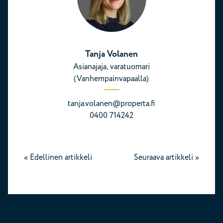
Tanja Volanen
Asianajaja, varatuomari
(Vanhempainvapaalla)
tanja.volanen@properta.fi
0400 714242
«
Edellinen artikkeli
Seuraava artikkeli
»