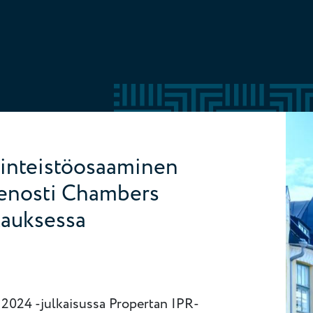
kiinteistöosaaminen
ienosti Chambers
kauksessa
024 -julkaisussa Propertan IPR-