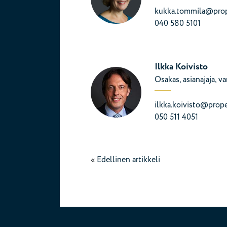
kukka.tommila@prope
040 580 5101
Ilkka Koivisto
Osakas, asianajaja, v
ilkka.koivisto@proper
050 511 4051
«
Edellinen artikkeli