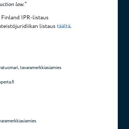
uction law.”
Finland IPR-listaus
nteistöjuridiikan listaus
täältä
.
aratuomari, tavaramerkkiasiamies
erta.fi
avaramerkkiasiamies