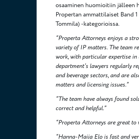
osaaminen huomioitiin jälleen h
Propertan ammattilaiset Band 1
Tommila) -kategorioissa.
“Properta Attorneys enjoys a stron
variety of IP matters. The team r
work, with particular expertise i
department’s lawyers regularly re
and beverage sectors, and are also
matters and licensing issues.”
“The team have always found solu
correct and helpful.”
“Properta Attorneys are great to 
“Hanna-Maija Elo is fast and very