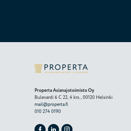
Properta
Properta Asianajotoimisto Oy
Bulevardi 6 C 22, 4 krs., 00120 Helsinki
mail@properta.fi
010 274 0190
Seuraa Properta kohteessa: Facebook
Seuraa Properta kohteessa: LinkedIn
Seuraa Properta kohteessa: Insta