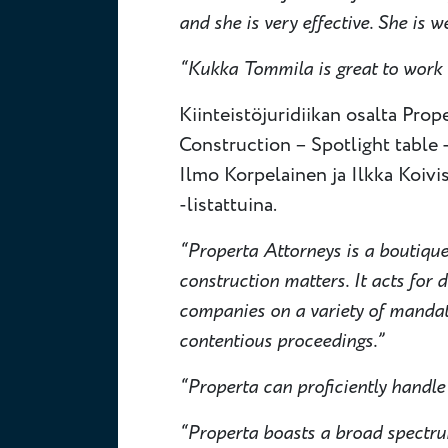
and she is very effective. She is w
“Kukka Tommila is great to work 
Kiinteistöjuridiikan osalta Prop
Construction – Spotlight table 
Ilmo Korpelainen ja Ilkka Koiv
-listattuina.
“Properta Attorneys is a boutique
construction matters. It acts for 
companies on a variety of mandates
contentious proceedings.”
“Properta can proficiently handle
“Properta boasts a broad spectrum