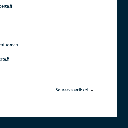
rta.fi
aratuomari
ta.fi
Seuraava artikkeli
»