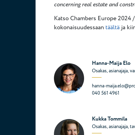
concerning real estate and constr
Katso Chambers Europe 2024 / 
kokonaisuudessaan
täältä
ja kii
Hanna-Maija Elo
Osakas, asianajaja, v
hanna-maija.elo@prop
040 561 4961
Kukka Tommila
Osakas, asianajaja, t