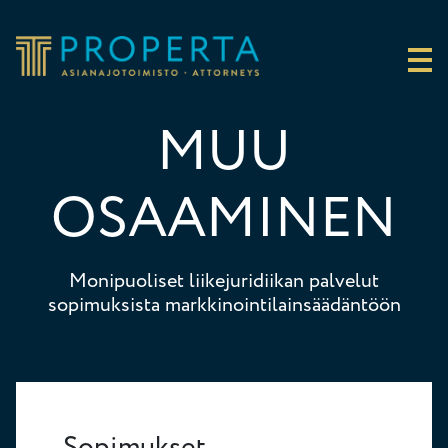
Siirry sisältöön
Properta
MUU
OSAAMINEN
Monipuoliset liikejuridiikan palvelut
sopimuksista markkinointilainsäädäntöön