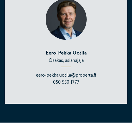
Eero-Pekka Uotila
Osakas, asianajaja
eero-pekka.uotila@properta.fi
050 550 1777