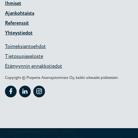
Ihmiset
Ajankohtaista
Referenssit
Yhteystiedot
Toimeksiantoehdot
Tietosuojaseloste
Etämyynnin ennakkotiedot
Copyright © Properta Asianajotoimisto Oy, kaikki oikeudet pidätetään
Seuraa Properta kohteessa: Facebook
Seuraa Properta kohteessa: LinkedIn
Seuraa Properta kohteessa: Instagram
/*// Seravo removed polyfill . io URL