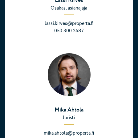
Lassi Kirves
Osakas, asianajaja
lassi.kirves@properta.fi
050 300 2487
Mika Ahtola
Juristi
mika.ahtola@properta.fi