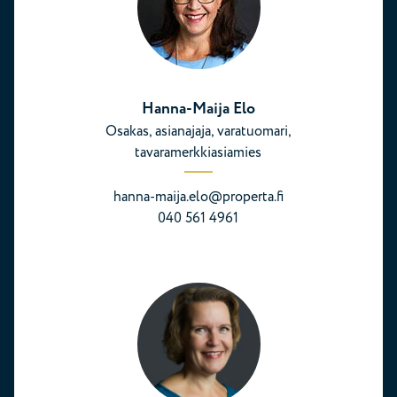
Hanna-Maija Elo
Osakas, asianajaja, varatuomari,
tavaramerkkiasiamies
hanna-maija.elo@properta.fi
040 561 4961