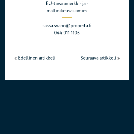
EU-tavaramerkki- ja -
mallioikeusasiamies
sassa.svahn@properta.fi
044 011 1105
«
Edellinen artikkeli
Seuraava artikkeli
»