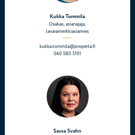
Kukka Tommila
Osakas, asianajaja,
tavaramerkkiasiamies
kukka.tommila@properta.fi
040 580 5101
Sassa Svahn