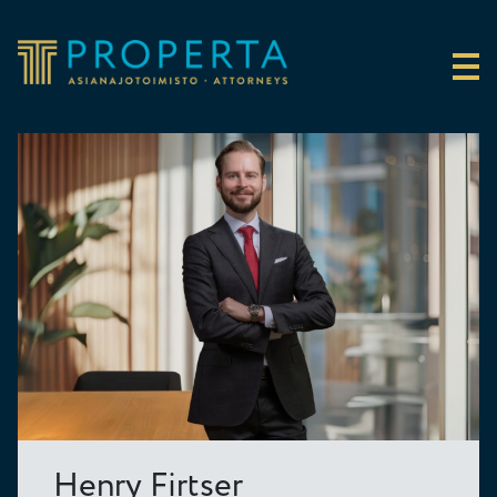
Siirry sisältöön
Properta
Henry Firtser