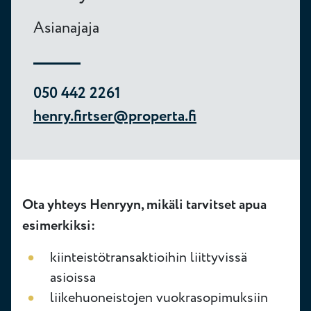
Asianajaja
050 442 2261
henry.firtser@properta.fi
Ota yhteys Henryyn, mikäli tarvitset apua
esimerkiksi:
kiinteistötransaktioihin liittyvissä
asioissa
liikehuoneistojen vuokrasopimuksiin