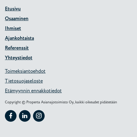
Etusivu
Osaaminen
Ihmiset
Ajankohtaista
Referenssit
Yhteystiedot
Toimeksiantoehdot
Tietosuojaseloste
Etämyynnin ennakkotiedot
Copyright © Properta Asianajotoimisto Oy, kaikki oikeudet pidätetään
Seuraa Properta kohteessa: Facebook
Seuraa Properta kohteessa: LinkedIn
Seuraa Properta kohteessa: Instagram