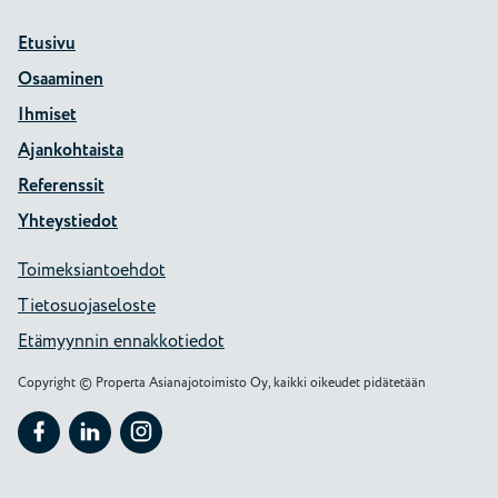
Etusivu
Osaaminen
Ihmiset
Ajankohtaista
Referenssit
Yhteystiedot
Toimeksiantoehdot
Tietosuojaseloste
Etämyynnin ennakkotiedot
Copyright © Properta Asianajotoimisto Oy, kaikki oikeudet pidätetään
Seuraa Properta kohteessa: Facebook
Seuraa Properta kohteessa: LinkedIn
Seuraa Properta kohteessa: Instagram