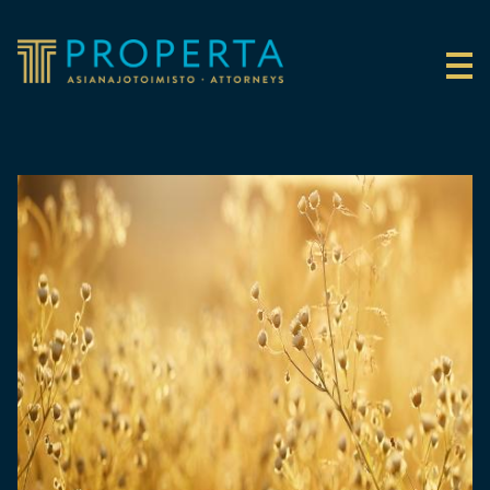
Siirry sisältöön
Properta