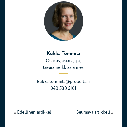
Kukka Tommila
Osakas, asianajaja,
tavaramerkkiasiamies
kukka.tommila@properta.fi
040 580 5101
«
Edellinen artikkeli
Seuraava artikkeli
»