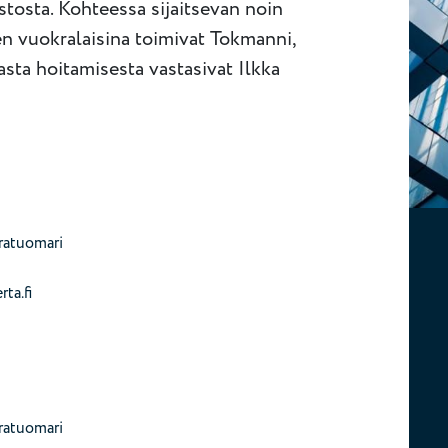
tosta. Kohteessa sijaitsevan noin
n vuokralaisina toimivat Tokmanni,
sta hoitamisesta vastasivat Ilkka
aratuomari
ta.fi
aratuomari