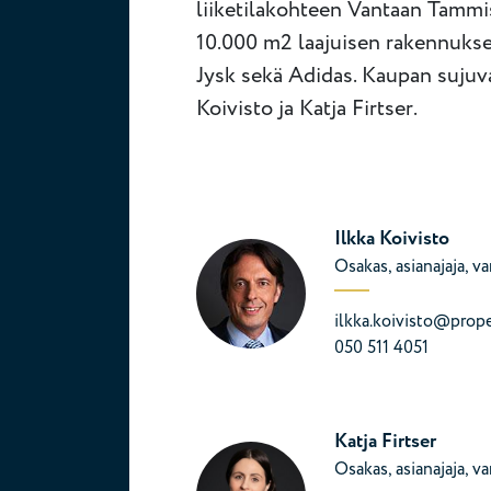
liiketilakohteen Vantaan Tammis
10.000 m2 laajuisen rakennukse
Jysk sekä Adidas. Kaupan sujuva
Koivisto ja Katja Firtser.
Ilkka Koivisto
Osakas, asianajaja, v
ilkka.koivisto@proper
050 511 4051
Katja Firtser
Osakas, asianajaja, v