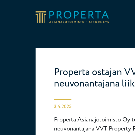
Siirry sisältöön
Properta
Properta ostajan V
neuvonantajana lii
3.4.2025
Properta Asianajotoimisto Oy t
neuvonantajana VVT Property F