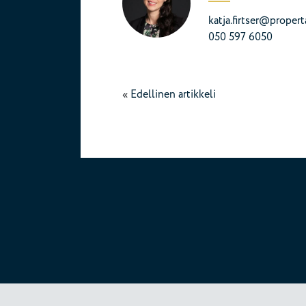
katja.firtser@properta
050 597 6050
«
Edellinen artikkeli