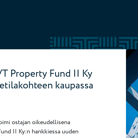
VT Property Fund II Ky
ketilakohteen kaupassa
oimi ostajan oikeudellisena
und II Ky:n hankkiessa uuden