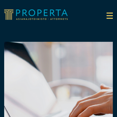
Siirry sisältöön
Properta