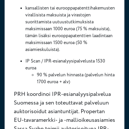
kansallisten tai eurooppapatenttihakemusten
virallisista maksuista ja virastojen
suorittamista uutuustutkimuksista
maksimissaan 1000 euroa (75 % maksuista),
tämän lisäksi eurooppapatenttien laadintaan
maksimissaan 1500 euroa (50 %
asiamieskuluista).
IP Scan / IPR-esianalyysipalvelusta 1530
euroa
90 % palvelun hinnasta (palvelun hinta
1700 euroa + alv)
PRH koordinoi IPR-esianalyysipalvelua
Suomessa ja sen toteuttavat palveluun
auktorisoidut asiantuntijat. Propertan
EU-tavaramerkki- ja -mallioikeusasiamies
Sassa Svahn toimii auktorisoituna IPR-